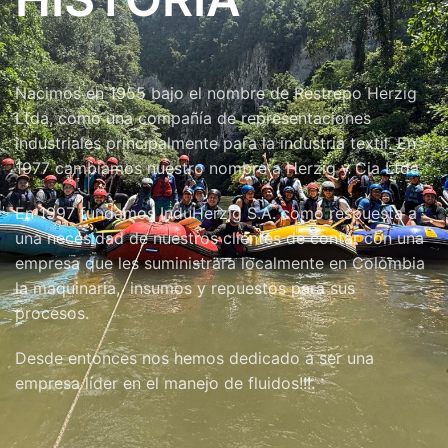
Nacimos en 1955 bajo el nombre de Restrepo Herzig
Ltda, como una compañía de representaciones
industriales principalmente para la industria textil. En
1977 cambiamos nuestro nombre a Herzig y Cia Ltda.
En 1997 fundamos InduHerzig S.A. como respuesta a
una necesidad de nuestros clientes de contar con una
empresa que les suministrara localmente en Colombia
la maquinaria, insumos y repuestos para sus
procesos.
Desde entonces nos hemos dedicado a ser una
empresa líder en el manejo de fluidos!!!.