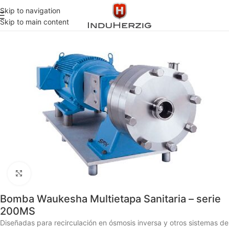
Skip to navigation
Inicio
SANITARIA
BOMBAS
CENTRIFUGAS
WAUKESHA
Skip to main content
Click to enlarge
Bomba Waukesha Multietapa Sanitaria – serie
200MS
Diseñadas para recirculación en ósmosis inversa y otros sistemas de