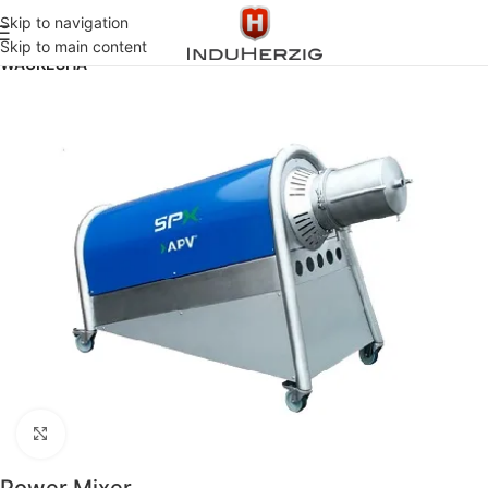
Skip to navigation
Inicio
SANITARIA
EQUIPOS DE MEZCLADO Y EMULSIONADO
Skip to main content
WAUKESHA
Click to enlarge
Power Mixer