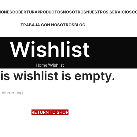
IONES
COBERTURA
PRODUCTOS
NOSOTROS
NUESTROS SERVICIOS
C
TRABAJA CON NOSOTROS
BLOG
Wishlist
Home
Wishlist
is wishlist is empty.
f interesting
RETURN TO SHOP