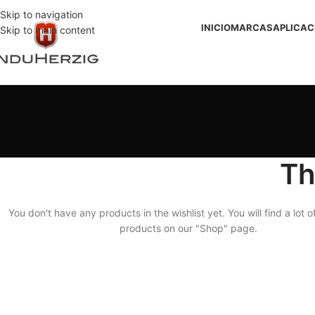
Skip to navigation
INICIO
MARCAS
APLICAC
Skip to main content
Th
You don't have any products in the wishlist yet. You will find a lot o
products on our "Shop" page.