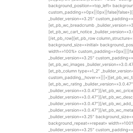
background_position=»top_left» backgro
custom_padding=»0px||0px||false|false»]
_builder_version=»3.25″ custom_padding=»
[et_pb_wc_breadcrumb _builder_version=»
[et_pb_wc_cart_notice _builder_version=»3
[/et_pb_row][et_pb_row column_structure=»
background_size=»initial» background_pos
width=»100%» custom_padding=»0px||||fal
_builder_version=»3.25″ custom_padding=»
[et_pb_wc_images _builder_version=»3.0.4
[et_pb_column type=»1_2″ _builder_versio
custom_padding__hover=»|||»][et_pb_wc_titl
[et_pb_wc_rating _builder_version=»3.0.47
_builder_version=»3.0.47″][/et_pb_wc_pric
_builder_version=»3.0.47″][/et_pb_wc_desc
_builder_version=»3.0.47″][/et_pb_wc_add
_builder_version=»3.0.47″][/et_pb_wc_met
_builder_version=»3.25″ background_size=»
background_repeat=»repeat» width=»100%
_builder_version=»3.25″ custom_padding=»