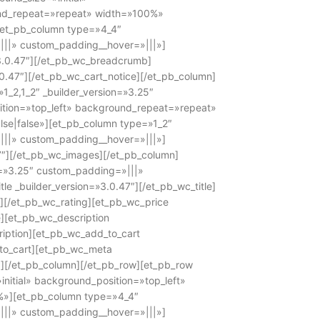
und_repeat=»repeat» width=»100%»
[et_pb_column type=»4_4″
|||» custom_padding__hover=»|||»]
3.0.47″][/et_pb_wc_breadcrumb]
.0.47″][/et_pb_wc_cart_notice][/et_pb_column]
1_2,1_2″ _builder_version=»3.25″
ition=»top_left» background_repeat=»repeat»
se|false»][et_pb_column type=»1_2″
|||» custom_padding__hover=»|||»]
7″][/et_pb_wc_images][/et_pb_column]
n=»3.25″ custom_padding=»|||»
e _builder_version=»3.0.47″][/et_pb_wc_title]
″][/et_pb_wc_rating][et_pb_wc_price
e][et_pb_wc_description
ription][et_pb_wc_add_to_cart
_to_cart][et_pb_wc_meta
a][/et_pb_column][/et_pb_row][et_pb_row
initial» background_position=»top_left»
»][et_pb_column type=»4_4″
|||» custom_padding__hover=»|||»]