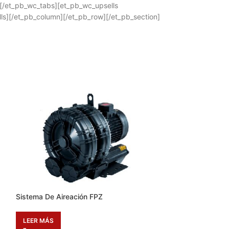
 [/et_pb_wc_tabs][et_pb_wc_upsells
lls][/et_pb_column][/et_pb_row][/et_pb_section]
Sistema De Aireación FPZ
Elige Bomba Cent
Vertical-CR
LEER MÁS