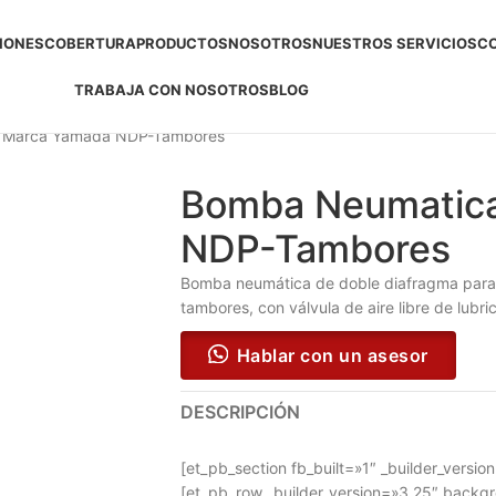
IONES
COBERTURA
PRODUCTOS
NOSOTROS
NUESTROS SERVICIOS
C
TRABAJA CON NOSOTROS
BLOG
 Marca Yamada NDP-Tambores
Bomba Neumatic
NDP-Tambores
Bomba neumática de doble diafragma para t
tambores, con válvula de aire libre de lubri
Hablar con un asesor
DESCRIPCIÓN
[et_pb_section fb_built=»1″ _builder_versi
[et_pb_row _builder_version=»3.25″ backgro