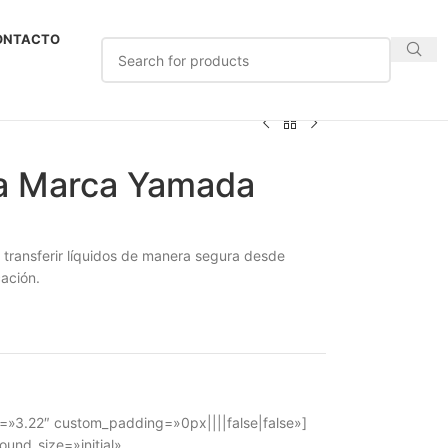
ONTACTO
a Marca Yamada
ransferir líquidos de manera segura desde
cación.
on=»3.22″ custom_padding=»0px||||false|false»]
und_size=»initial»